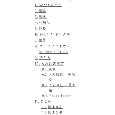
Beast X Mini
結論
動画
付属品
外見
かわいいドングル
重量
ウェブソフトウェア
WLMOUSE HUB
持ち方
入力遅延測定
条件
入力遅延 – 平均
値
入力遅延 – 最小
値
Mouse Tester
まとめ
関連商品
関連記事