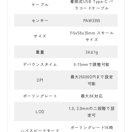
着脱式USB Type-C パ
ケーブル
ラコードケーブル
センサー
PAW3395
116x58x35mm スモール
サイズ
サイズ
重量
34±1g
デバウンスタイム
0-15mmで調整可能
最大26000DPIまで設定
DPI
可能
ポーリングレート
最大8K対応
1.0, 2.0mmの二段階で設
LOD
定可
ポーリングレート1K時
ハイスピードモード