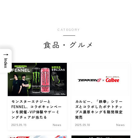
CATEGORY
食品・グルメ
→
Index
モンスターエナジーと
カルビー、「鉄拳」シリー
FENNEL、コラボキャンペー
ズとコラボしたポテトチッ
ンを開催-VIP体験やゲーミ
プス濃厚キングを期間限定
ングチェアが当たる
発売
2025.09.19
News
2025.09.18
News