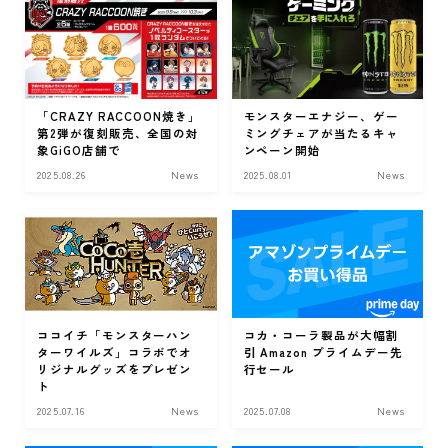
「CRAZY RACCOON焼き」
モンスターエナジー、ゲー
第2弾が復刻販売、全国の対
ミングチェアが当たるキャ
象GiGO店舗で
ンペーン開始
2025.08.26
News
2025.08.01
News
ココイチ「モンスターハン
コカ・コーラ製品が大幅割
ターワイルズ」コラボでオ
引 Amazon プライムデー先
リジナルグッズをプレゼン
行セール
ト
2025.07.16
News
2025.07.08
News