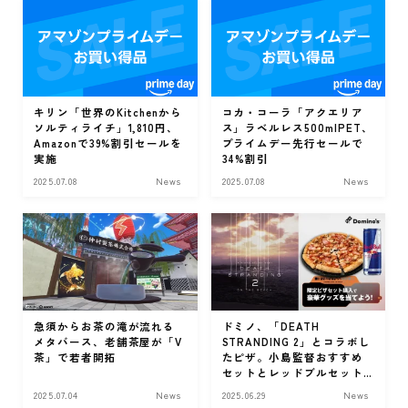
キリン「世界のKitchenから
コカ・コーラ「アクエリア
ソルティライチ」1,810円、
ス」ラベルレス500mlPET、
Amazonで39%割引セールを
プライムデー先行セールで
実施
34%割引
2025.07.08
News
2025.07.08
News
急須からお茶の滝が流れる
ドミノ、「DEATH
メタバース、老舗茶屋が「V
STRANDING 2」とコラボし
茶」で若者開拓
たピザ。小島監督おすすめ
セットとレッドブルセット
も
2025.07.04
News
2025.06.29
News