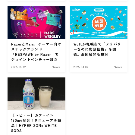
RazerとMars、ゲーマー向け
Woltが札幌市で「デリバリ
スナックブランド
ーなのに店頭価格」を開
「RESPAWN by Razer」で
始。全国展開も検討
ジョイントベンチャー設立
2025.06.12
News
2025.04.07
News
【レビュー】カフェイン
150mg配合！リニューアル製
品｜HYPER ZONe WHITE
SODA