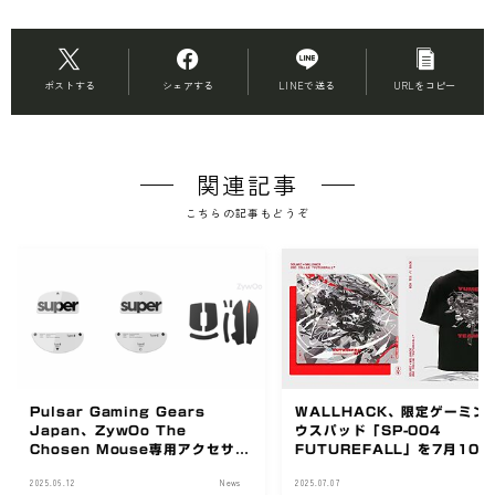
ポストする
シェアする
LINEで送る
URLをコピー
関連記事
こちらの記事もどうぞ
Pulsar Gaming Gears
WALLHACK、限定ゲーミン
Japan、ZywOo The
ウスパッド「SP-004
Chosen Mouse専用アクセサリ
FUTUREFALL」を7月10
ーの予約販売を開始
売
2025.06.12
News
2025.07.07
N