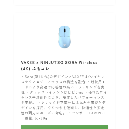
VAXEE x NINJUTSO SORA Wireless
(4K) ふもコレ
・Sora(第1世代)のデザインとVAXEE 4Kワイヤレ
ステクノロジーとマウスの構造を融合 ・競技用モ
ードにより高速で応答性の高いトラッキングを実
現 ・クリックレイテンシはほぼ0ms ・優れたワイ
ヤレス干渉耐性により、安定したパフォーマンス
を実現。 ・クリック押下部分には丸みを帯びたデ
ザインを採用、ぐらつきを低減し、快適性と安定
性の両方のニーズに対応。 ・センサー: PAW3950
・重量: 59-60g