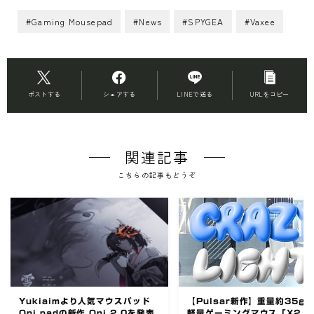
#Gaming Mousepad
#News
#SPYGEA
#Vaxee
ポストする
シェアする
LINEで送る
URLをコピー
関連記事
こちらの記事もどうぞ
Yukiaimより人気マウスパッド
【Pulsar新作】重量約35g
Oni padの新作 Oni 2.0を発表
軽量ゲーミングマウス「X2