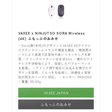
VAXEE x NINJUTSO SORA Wireless
(4K) ふもっふのおみせ
・Sora(第1世代)のデザインとVAXEE 4Kワイヤレ
ステクノロジーとマウスの構造を融合 ・競技用モ
ードにより高速で応答性の高いトラッキングを実
現 ・クリックレイテンシはほぼ0ms ・優れたワイ
ヤレス干渉耐性により、安定したパフォーマンス
を実現。 ・クリック押下部分には丸みを帯びたデ
ザインを採用、ぐらつきを低減し、快適性と安定
性の両方のニーズに対応。 ・センサー: PAW3950
・重量: 59-60g
VAXEE JAPAN
ふもっふのおみせ