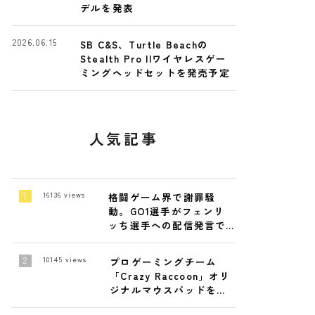
デルを発表
2026.06.15
SB C&S、Turtle Beachの
Stealth Pro IIワイヤレスゲー
ミングヘッドセットを発売予定
人気記事
16136
views
格闘ゲーム界で謝罪騒
動。GO1選手がフェンリ
ッち選手への配信発言で
陳謝
10145
views
プロゲーミングチーム
「Crazy Raccoon」オリ
ジナルマウスパッドを発
売！4月19日～ 4月26日ま