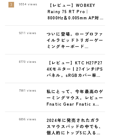
で
9554
views
【レビュー】WOBKEY
Rainy 75 RT Pro｜
8000Hz＆0.005mm AP対応
の最強ゲーミングキーボ
ード
9211
views
ついに登場。ロープロファ
イルラピッドトリガーゲー
ミングキーボード
ELECOM GAMING
VK720ALレビュー
8770
views
【レビュー】KTC H27P27
4Kモニター丨27インチIPS
パネル。sRGBカバー率実
測99% 27,300円で高コス
パ！
7981
views
私にとって、今年最高のゲ
ーミングマウス。レビュー
Fnatic Gear Fnatic x
LAMZU MAYA X 8K ワイヤ
レスゲーミングマウス
6896
views
2024年に発売されたガラ
スマウスパッドの中でも、
個人的にトップ5に入る逸
品 GLSSWRKS Hana