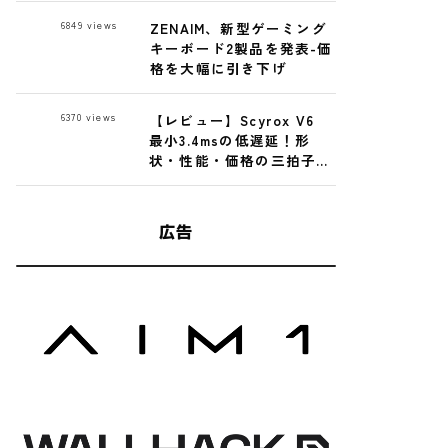
Premium Glass
6849
views
ZENAIM、新型ゲーミング
Mousepad レビュー
キーボード2製品を発表-価
格を大幅に引き下げ
6370
views
【レビュー】Scyrox V6
最小3.4msの低遅延！形
状・性能・価格の三拍子揃
った高性能ゲーミングマウ
ス
広告