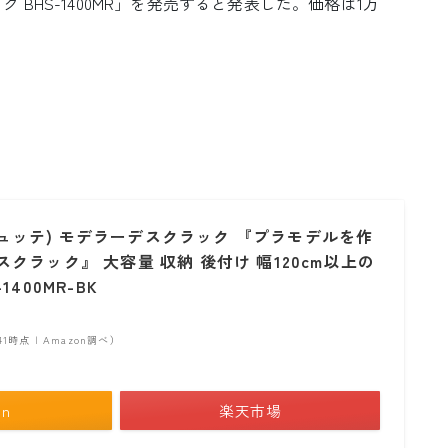
BHS-1400MR」を発売すると発表した。価格は1万
バウヒュッテ) モデラーデスクラック 『プラモデルを作
クラック』 大容量 収納 後付け 幅120cm以上の
400MR-BK
)
0:41時点 | Amazon調べ）
on
楽天市場