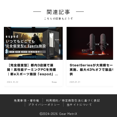
関連記事
こちらの記事もどうぞ
【完全個室型】都内3店舗で展
SteelSeriesが大規模セー
開！高性能ゲーミングPCを完備
実施、最大43%オフで製品を
｜新eスポーツ施設「espod」が
供
オープン丨REJECT GEARも体
2024.12.22
News
2025.01.31
N
験可能
免責事項・著作権
利用規約／特定商取引法に基づく表記
プライバシーポリシー
当サイトについて
2024–2026 Gear MetriX