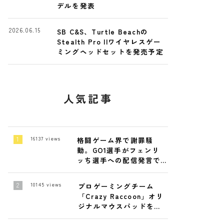
デルを発表
2026.06.15
SB C&S、Turtle Beachの
Stealth Pro IIワイヤレスゲー
ミングヘッドセットを発売予定
人気記事
16137
views
格闘ゲーム界で謝罪騒
動。GO1選手がフェンリ
ッち選手への配信発言で
陳謝
10145
views
プロゲーミングチーム
「Crazy Raccoon」オリ
ジナルマウスパッドを発
売！4月19日～ 4月26日ま