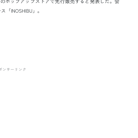
谷駅のポップアップストアで先行販売すると発表した。会
INOSHIBU」。
ポンサーリンク