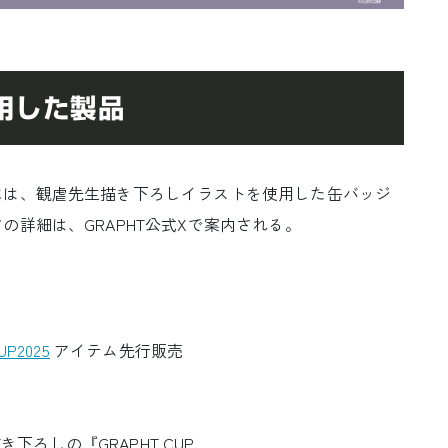
用した製品
は、観虐先生描き下ろしイラストを使用した缶バッジ
詳細は、GRAPHT公式Xで案内される。
UP2025
アイテム先行販売
き下ろしの『GRAPHT CUP…