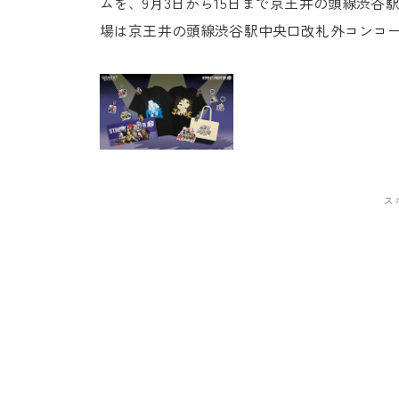
ムを、9月3日から15日まで京王井の頭線渋
場は京王井の頭線渋谷駅中央口改札外コンコース「
ス