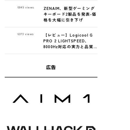
Premium Glass
6849
views
ZENAIM、新型ゲーミング
Mousepad レビュー
キーボード2製品を発表-価
格を大幅に引き下げ
6373
views
【レビュー】Logicool G
PRO 2 LIGHTSPEED、
8000Hz対応の実力と品質
問題を検証
広告