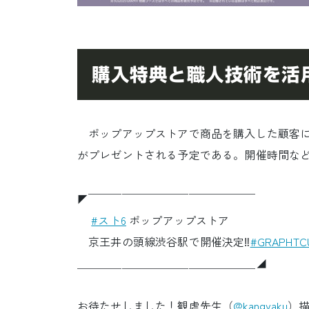
購入特典と職人技術を活
ポップアップストアで商品を購入した顧客に
がプレゼントされる予定である。開催時間などの
◤￣￣￣￣￣￣￣￣￣￣￣￣￣￣￣
#スト6
ポップアップストア
京王井の頭線渋谷駅で開催決定‼
#GRAPHTC
＿＿＿＿＿＿＿＿＿＿＿＿＿＿＿＿◢
お待たせしました！観虐先生（
@kangyaku
）描