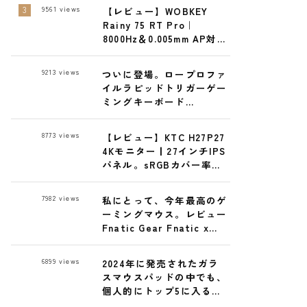
で
9561
views
【レビュー】WOBKEY
Rainy 75 RT Pro｜
8000Hz＆0.005mm AP対応
の最強ゲーミングキーボー
ド
9213
views
ついに登場。ロープロファ
イルラピッドトリガーゲー
ミングキーボード
ELECOM GAMING
VK720ALレビュー
8773
views
【レビュー】KTC H27P27
4Kモニター丨27インチIPS
パネル。sRGBカバー率実
測99% 27,300円で高コス
パ！
7982
views
私にとって、今年最高のゲ
ーミングマウス。レビュー
Fnatic Gear Fnatic x
LAMZU MAYA X 8K ワイヤ
レスゲーミングマウス
6899
views
2024年に発売されたガラ
スマウスパッドの中でも、
個人的にトップ5に入る逸
品 GLSSWRKS Hana