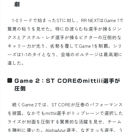
劇
1-0リードで始まったSTに対し、RR NEXTはGame 1で
驚異の粘りを見せた。特に白波らむね選手が操るジン
クスとアステル・レダ選手が操るビクターの圧倒的な
キャリー力が光り、劣勢を覆してGame 1を制覇。シリ
ーズは1-1のタイとなり、会場のボルテージは最高潮に
達した。
Game 2：ST COREのmittiii選手が
圧倒
続くGame 2では、ST COREが圧巻のパフォーマンス
を披露。なかでもmittiii選手がトップレーンで選択した
ライズが対面を圧倒する驚異的な活躍を見せ、チーム
を勝利に導いた。AlphaAzur選手、なぎさっち選手、う