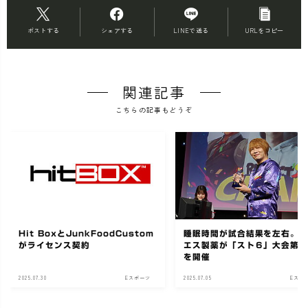
ポストする
シェアする
LINEで送る
URLをコピー
関連記事
こちらの記事もどうぞ
Hit BoxとJunkFoodCustom
睡眠時間が試合結果を左右。
がライセンス契約
エス製薬が「スト６」大会第
を開催
2025.07.30
Eスポーツ
2025.07.05
Eスポ