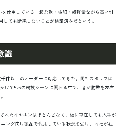
cケーブルを使用している。超柔軟・極細・超軽量ながら高い引
用しても断線しないことが検証済みだという。
意識
でに数千件以上のオーダーに対応してきた。同社スタッフは
2年にかけて5v5の競技シーンに関わる中で、音が勝敗を左右
う。
化されたイヤホンはほとんどなく、仮に存在しても入手が
スニング向け製品で代用している状況を受け、同社が独