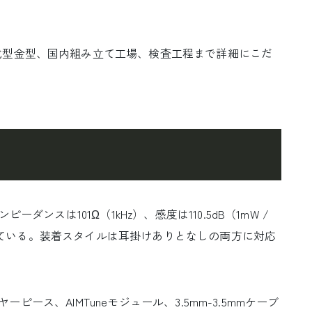
型金型、国内組み立て工場、検査工程まで詳細にこだ
ンスは101Ω（1kHz）、感度は110.5dB（1mW /
となっている。装着スタイルは耳掛けありとなしの両方に対応
ヤーピース、AIMTuneモジュール、3.5mm-3.5mmケーブ