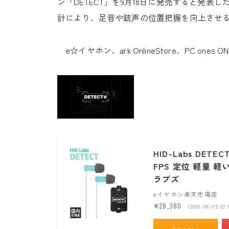
ン「DETECT」を9月18日に発売すると発表
計により、足音や銃声の位置把握を向上させ
e☆イヤホン、ark OnlineStore、PC one
HID-Labs DE
FPS 定位 軽量 
ラブズ
eイヤホン楽天市場店
¥28,380
（2026/06/25 
Amazon