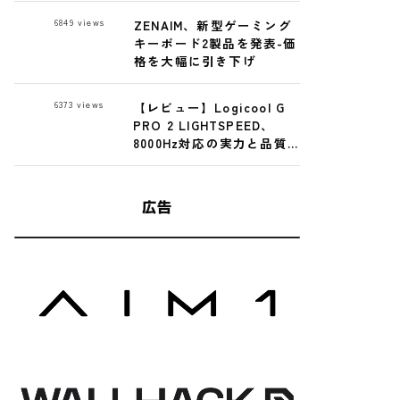
Premium Glass
6849
views
ZENAIM、新型ゲーミング
Mousepad レビュー
キーボード2製品を発表-価
格を大幅に引き下げ
6373
views
【レビュー】Logicool G
PRO 2 LIGHTSPEED、
8000Hz対応の実力と品質
問題を検証
広告