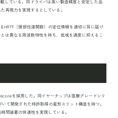
を1基搭載している。同ドライバは高い製造精度と安定した品
れた再現力を実現するとしている。
るHRTF（頭部伝達関数）の定位情報を適切に耳に届け
ンとは異なる周波数特性を持ち、低域を適度に抑えるこ
R Siliconeを採用した。同イヤーチップは医療グレードシリ
基づいて開発された特許取得の星形スリット構造を持つ。
、長時間装着の快適性を実現している。