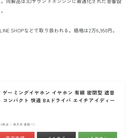
した。同製品は3Dサウンドエンジンに最適化された音響設
る。
s ONLINE SHOPなどで取り扱われる。価格は2万6,950円。
TECT ゲーミングイヤホン イヤホン 有線 密閉型 遮音
軽い コンパクト 快適 BAドライバ エイチアイディー
22:19時点 | 楽天市場調べ）
楽天市場
メルカリ
eイヤホン