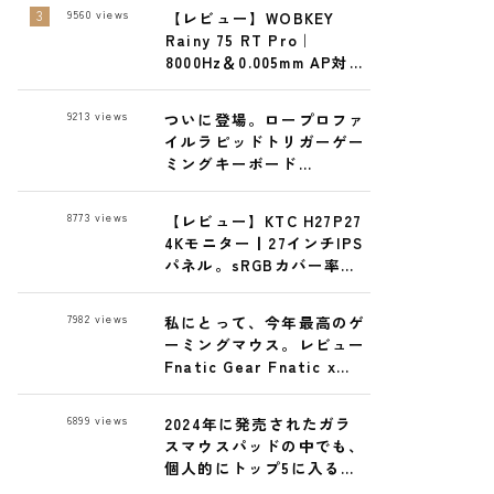
で
9560
views
【レビュー】WOBKEY
Rainy 75 RT Pro｜
8000Hz＆0.005mm AP対応
の最強ゲーミングキーボー
ド
9213
views
ついに登場。ロープロファ
イルラピッドトリガーゲー
ミングキーボード
ELECOM GAMING
VK720ALレビュー
8773
views
【レビュー】KTC H27P27
4Kモニター丨27インチIPS
パネル。sRGBカバー率実
測99% 27,300円で高コス
パ！
7982
views
私にとって、今年最高のゲ
ーミングマウス。レビュー
Fnatic Gear Fnatic x
LAMZU MAYA X 8K ワイヤ
レスゲーミングマウス
6899
views
2024年に発売されたガラ
スマウスパッドの中でも、
個人的にトップ5に入る逸
品 GLSSWRKS Hana