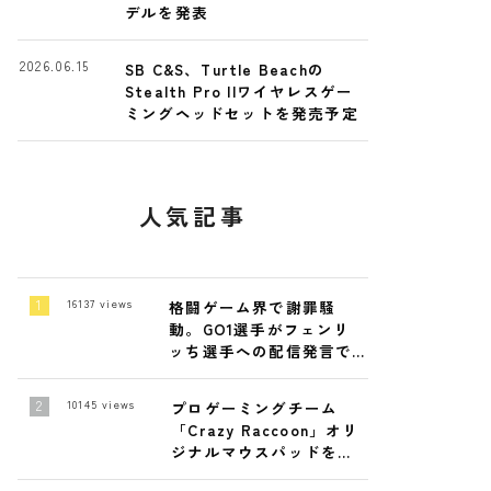
デルを発表
2026.06.15
SB C&S、Turtle Beachの
Stealth Pro IIワイヤレスゲー
ミングヘッドセットを発売予定
人気記事
16137
views
格闘ゲーム界で謝罪騒
動。GO1選手がフェンリ
ッち選手への配信発言で
陳謝
10145
views
プロゲーミングチーム
「Crazy Raccoon」オリ
ジナルマウスパッドを発
売！4月19日～ 4月26日ま