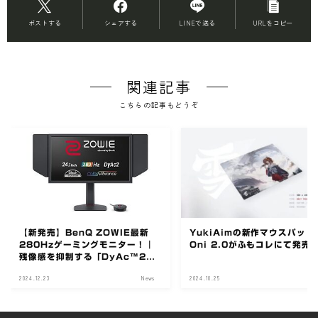
ポストする
シェアする
LINEで送る
URLをコピー
関連記事
こちらの記事もどうぞ
【新発売】BenQ ZOWIE最新
YukiAimの新作マウスパッド
280Hzゲーミングモニター！｜
Oni 2.0がふもコレにて発売
残像感を抑制する「DyAc™2技
術」搭載【XL2546X+】
2024.12.23
News
2024.10.25
N