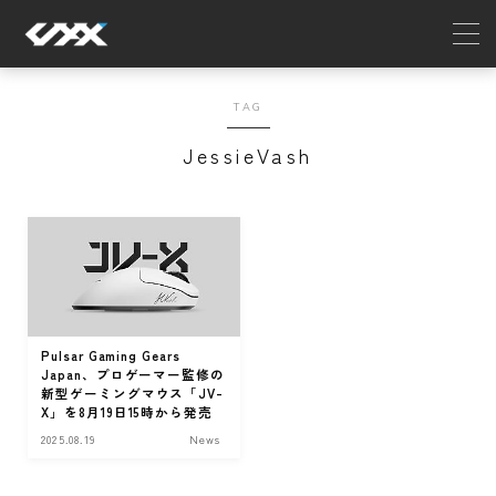
MENU
TAG
JessieVash
ホーム
Home
ニュース
News
ゲーミングギア・ガジェット
マウス
マウスパッド
Pulsar Gaming Gears
キーボード
Japan、プロゲーマー監修の
新型ゲーミングマウス「JV-
周辺機器
X」を8月19日15時から発売
セール
2025.08.19
News
新製品
再入荷