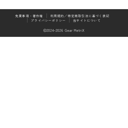
食品・グルメ
免責事項・著作権
利用規約／特定商取引法に基づく表記
プライバシーポリシー
当サイトについて
レビュー
Review
2024–2026 Gear MetriX
食品・グルメ
ゲーミングギア
ゲーミングマウス
ゲーミングマウスパッド
キーボード
アクセサリー
Follow Me
レバーレスコントローラー
モニター・ディスプレイ
生活家電・家具
ガジェット