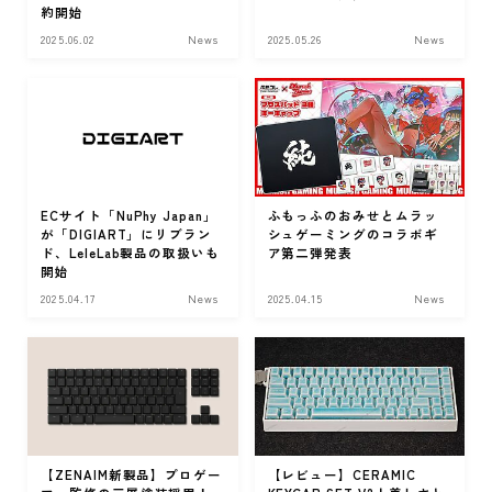
約開始
2025.06.02
News
2025.05.26
News
レポート・コラム
Column
ECサイト「NuPhy Japan」
ふもっふのおみせとムラッ
が「DIGIART」にリブラン
シュゲーミングのコラボギ
ド、LeleLab製品の取扱いも
ア第二弾発表
開始
2025.04.17
News
2025.04.15
News
【ZENAIM新製品】プロゲー
【レビュー】CERAMIC