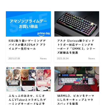
食品・グルメ
レビュー
Review
食品・グルメ
ゲーミングギア
KIBU取り扱いゲーミングデ
アスク Glorious製ラピッド
バイスが最大20%オフ プラ
トリガー対応ゲーミングキ
ゲーミングマウス
イムデー先行セール
ーボード「GMMK 3」シリー
ズ新製品を発表
ゲーミングマウスパッド
2025.07.08
News
2025.06.04
News
キーボード
アクセサリー
レバーレスコントローラー
モニター・ディスプレイ
生活家電・家具
ふもっふのおみせ、にじさ
VARMILO、ピカソをテーマ
んじVTuberとコラボしたゲ
にしたキーキャップとマウ
ガジェット
ーミングキーボードなど予
スパッドを発売