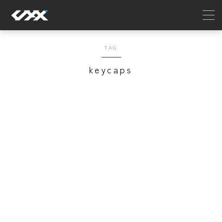
MENU
TAG
keycaps
ホーム
Home
ニュース
News
ゲーミングギア・ガジェット
マウス
マウスパッド
キーボード
周辺機器
セール
新製品
再入荷