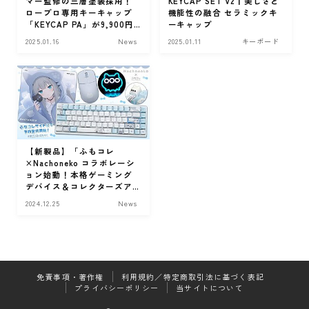
マー監修の三層塗装採用！
KEYCAP SET V2丨美しさと
ロープロ専用キーキャップ
機能性の融合 セラミックキ
「KEYCAP PA」が9,900円
ーキャップ
で1月21日発売
2025.01.16
News
2025.01.11
キーボード
【新製品】「ふもコレ
×Nachoneko コラボレーシ
ョン始動！本格ゲーミング
デバイス＆コレクターズア
イテムが登場」
2024.12.25
News
Follow Me
免責事項・著作権
利用規約／特定商取引法に基づく表記
プライバシーポリシー
当サイトについて