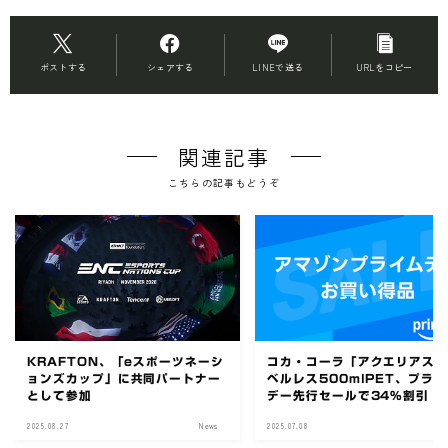
ポストする
シェアする
LINEで送る
URLをコピー
関連記事
こちらの記事もどうぞ
KRAFTON、「eスポーツネーシ
コカ・コーラ「アクエリアス
ョンズカップ」に共同パートナー
ベルレス500mlPET、プラ
として参加
デー先行セールで34%割引
2025.08.27
News
2025.07.08
N