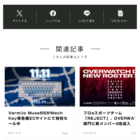
ポストする
シェアする
LINEで送る
URLをコピー
関連記事
こちらの記事もどうぞ
Varmilo Muse65がMech
プロeスポーツチーム
Key等各種ECサイトにて特別セ
「REJECT」、OVERWAT
ール中
部門に新メンバー2名加入
2024.11.16
News
2025.08.22
Eスポ