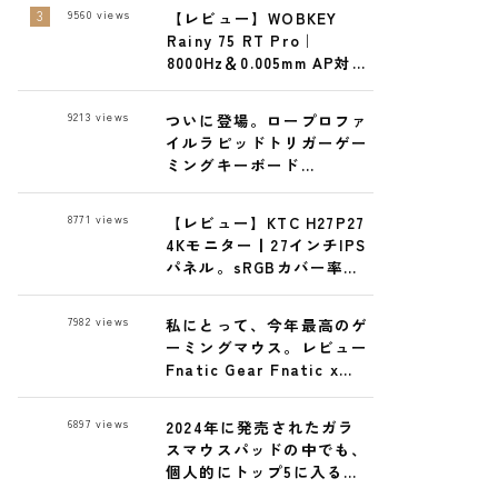
で
9560
views
【レビュー】WOBKEY
Rainy 75 RT Pro｜
8000Hz＆0.005mm AP対応
の最強ゲーミングキーボー
ド
9213
views
ついに登場。ロープロファ
イルラピッドトリガーゲー
ミングキーボード
ELECOM GAMING
VK720ALレビュー
8771
views
【レビュー】KTC H27P27
4Kモニター丨27インチIPS
パネル。sRGBカバー率実
測99% 27,300円で高コス
パ！
7982
views
私にとって、今年最高のゲ
ーミングマウス。レビュー
Fnatic Gear Fnatic x
LAMZU MAYA X 8K ワイヤ
レスゲーミングマウス
6897
views
2024年に発売されたガラ
スマウスパッドの中でも、
個人的にトップ5に入る逸
品 GLSSWRKS Hana