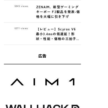
Premium Glass
6849
views
ZENAIM、新型ゲーミング
Mousepad レビュー
キーボード2製品を発表-価
格を大幅に引き下げ
6371
views
【レビュー】Scyrox V6
最小3.4msの低遅延！形
状・性能・価格の三拍子揃
った高性能ゲーミングマウ
ス
広告