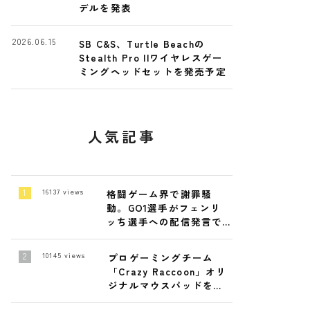
デルを発表
2026.06.15
SB C&S、Turtle Beachの
Stealth Pro IIワイヤレスゲー
ミングヘッドセットを発売予定
人気記事
16137
views
格闘ゲーム界で謝罪騒
動。GO1選手がフェンリ
ッち選手への配信発言で
陳謝
10145
views
プロゲーミングチーム
「Crazy Raccoon」オリ
ジナルマウスパッドを発
売！4月19日～ 4月26日ま