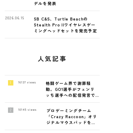
デルを発表
2026.06.15
SB C&S、Turtle Beachの
Stealth Pro IIワイヤレスゲー
ミングヘッドセットを発売予定
人気記事
16137
views
格闘ゲーム界で謝罪騒
動。GO1選手がフェンリ
ッち選手への配信発言で
陳謝
10145
views
プロゲーミングチーム
「Crazy Raccoon」オリ
ジナルマウスパッドを発
売！4月19日～ 4月26日ま