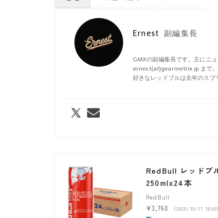
Ernest
副編集長
GMXの副編集長です。主にニ
ernest(at)gearmetrix.jp まで
好きなレッドブルは去年のスプ
RedBull レッ
250mlx24本
RedBull
¥3,760
（2025/10/17 18