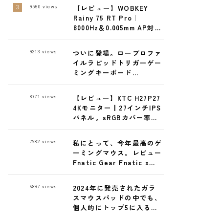
で
9560
views
【レビュー】WOBKEY
Rainy 75 RT Pro｜
8000Hz＆0.005mm AP対応
の最強ゲーミングキーボー
ド
9213
views
ついに登場。ロープロファ
イルラピッドトリガーゲー
ミングキーボード
ELECOM GAMING
VK720ALレビュー
8771
views
【レビュー】KTC H27P27
4Kモニター丨27インチIPS
パネル。sRGBカバー率実
測99% 27,300円で高コス
パ！
7982
views
私にとって、今年最高のゲ
ーミングマウス。レビュー
Fnatic Gear Fnatic x
LAMZU MAYA X 8K ワイヤ
レスゲーミングマウス
6897
views
2024年に発売されたガラ
スマウスパッドの中でも、
個人的にトップ5に入る逸
品 GLSSWRKS Hana