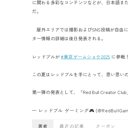
に関わる多彩なコンテンツなどが、日本語ま
だ。
屋外エリアでは撮影およびSNS投稿が自由
ター情報の詳細は後日発表される。
レッドブルが
#東京ゲームショウ2025
に参戦
この夏はレッドブルを手にとって、思い思いのゲー
第一弾の発表として、「Red Bull Creator 
— レッドブル ゲーミング🎮️ (@RedBullGam
著者
最近の記事
クーポン