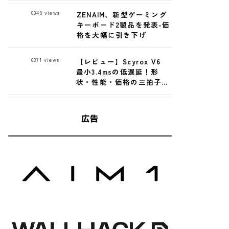
Premium Glass
6849
views
ZENAIM、新型ゲーミング
Mousepad レビュー
キーボード2製品を発表-価
格を大幅に引き下げ
6371
views
【レビュー】Scyrox V6
最小3.4msの低遅延！形
状・性能・価格の三拍子揃
った高性能ゲーミングマウ
ス
広告