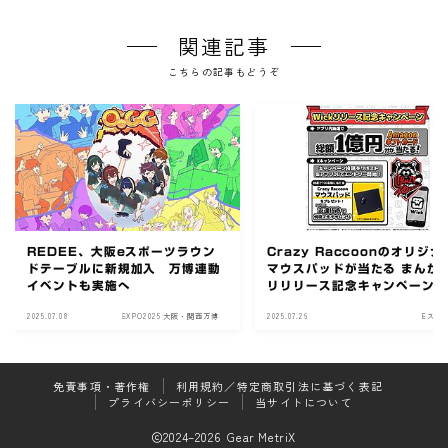
関連記事
こちらの記事もどうぞ
REDEE、大阪eスポーツラウン
Crazy Raccoonのオリジナ
ドテーブルに新規加入 万博連動
マウスパッドが当たる まんが
イベントも実施へ
リリリース記念キャンペーン
2025.07.08
EXPO2025 大阪・関西万博
2025.07.26
Eスポ
免責事項・著作権
利用規約／特定商取引法に基づく表記
プライバシーポリシー
当サイトについて
2024–2026 Gear MetriX