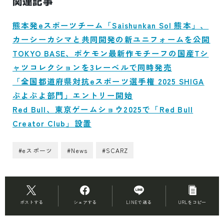
関連記事
熊本発eスポーツチーム「Saishunkan Sol 熊本」、
カーシーカシマと共同開発の新ユニフォームを公開
TOKYO BASE、ポケモン最新作モチーフの国産Tシ
ャツコレクションを3レーベルで同時発売
「全国都道府県対抗eスポーツ選手権 2025 SHIGA
ぷよぷよ部門」エントリー開始
Red Bull、東京ゲームショウ2025で「Red Bull
Creator Club」設置
#eスポーツ
#News
#SCARZ
ポストする
シェアする
LINEで送る
URLをコピー